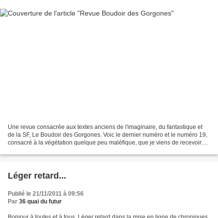
Une revue consacrée aux textes anciens de l'imaginaire, du fantastique et
de la SF, Le Boudoir des Gorgones. Voic le dernier numéro et le numéro 19,
consacré à la végétation quelque peu maléfique, que je viens de recevoir.
Bien imprimé, en reprographie...
Léger retard...
Publié le 21/11/2011 à 09:56
Par
36 quai du futur
Bonjour à toutes et à tous. Léger retard dans la mise en ligne de chroniques