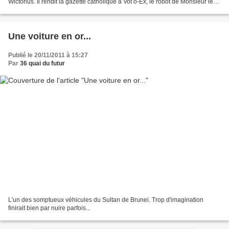
Wictorius. Il rendit la gazette catholique à Vot o-Ex, le robot de Monsieur le
Curé, puis sortit de l’église,...
Une voiture en or...
Publié le 20/11/2011 à 15:27
Par
36 quai du futur
L'un des somptueux véhicules du Sultan de Brunei. Trop d'imagination
finirait bien par nuire parfois...