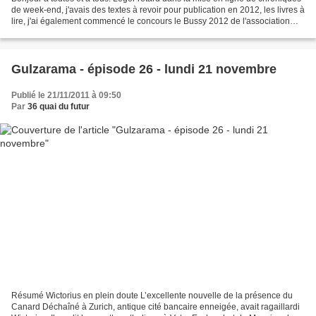
de week-end, j'avais des textes à revoir pour publication en 2012, les livres à
lire, j'ai également commencé le concours le Bussy 2012 de l'association
Infini... J'espère mettre...
Gulzarama - épisode 26 - lundi 21 novembre
Publié le 21/11/2011 à 09:50
Par
36 quai du futur
Résumé Wictorius en plein doute L’excellente nouvelle de la présence du
Canard Déchaîné à Zurich, antique cité bancaire enneigée, avait ragaillardi