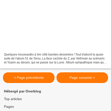
Quelques nouveautés à lire côté bandes dessinées ! Tout d'abord la quasi
suite de l'abum 51 de Sirou, La face cachée du Z, par Velhman au scénario
et Yoann au dessin, qui se passe sur la Lune. Album sympathique mais qui
comporte un léger défaut, Zorglub...
< Page précédente
Page suivante >
Hébergé par Overblog
Top articles
Pages