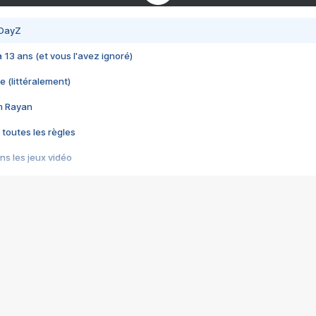
 DayZ
 a 13 ans (et vous l'avez ignoré)
e (littéralement)
im Rayan
 toutes les règles
s les jeux vidéo
us choquant de Rockstar ? - Le scandale BULLY
e plus moche de Steam
du RÊVE tourne au CAUCHEMAR
pendant 8 heures
it… à tort
umiliés par un jeu vidéo