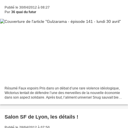
Publié le 30/04/2012 à 08:27
Par
36 quai du futur
Résumé Faux espoirs Pris dans un débat d’une rare violence idéologique,
Wictorius tentait de défendre l’une des merveilles de la nouvelle économie
dans son aspect solidaire. Après tout, l’aliment universel Snug sauvait bien
des vies chaque jour. Mais...
Salon SF de Lyon, les détails !
Publié le 28/04/2012 à 07:50