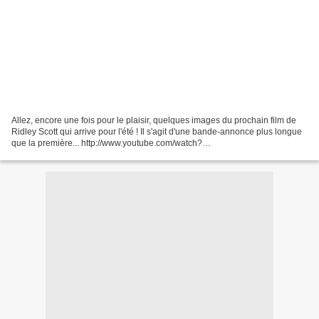
Allez, encore une fois pour le plaisir, quelques images du prochain film de
Ridley Scott qui arrive pour l'été ! Il s'agit d'une bande-annonce plus longue
que la première... http://www.youtube.com/watch?
v=N0WUpsErUBA&feature=fvwrel