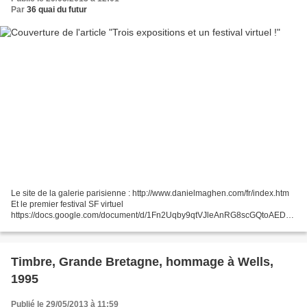
Par
36 quai du futur
Le site de la galerie parisienne : http://www.danielmaghen.com/fr/index.htm
Et le premier festival SF virtuel
https://docs.google.com/document/d/1Fn2Uqby9qtVJleAnRG8scGQtoAEDkw
b2QkVe0Fiznfg/pub http://www.noomuseum.net/NooFestivalSF/index.html
Timbre, Grande Bretagne, hommage à Wells,
1995
Publié le 29/05/2013 à 11:59