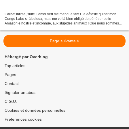
Carnet intime, suite L'enfer vert me manque tant ! Je déteste quitter mon
Congo Labo si fabuleux, mais me voilà bien obligé de pénétrer cette
Amazonie hostile et inconnue, aux stupides animaux ! Que nous sommes
loin de la noblesse de la forêt expérimentale...
Page suivante >
Hébergé par Overblog
Top articles
Pages
Contact
Signaler un abus
C.G.U.
Cookies et données personnelles
Préférences cookies