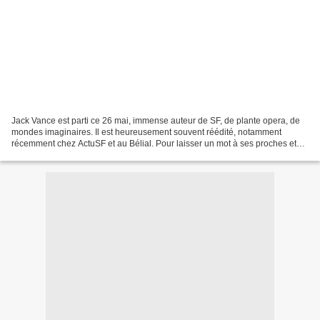
Jack Vance est parti ce 26 mai, immense auteur de SF, de plante opera, de
mondes imaginaires. Il est heureusement souvent réédité, notamment
récemment chez ActuSF et au Bélial. Pour laisser un mot à ses proches et
ses fans sur son site : http://www.jackvance.com/jackvance_05262013/...