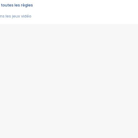
 toutes les règles
s les jeux vidéo
us choquant de Rockstar ? - Le scandale BULLY
e plus moche de Steam
du RÊVE tourne au CAUCHEMAR
pendant 8 heures
it… à tort
umiliés par un jeu vidéo
ire - Final Fantasy 8
ti un empire - Age of Empires
story DOFUS
tard, il crée l'un des pires jeux de tous les temps, MindsEye.