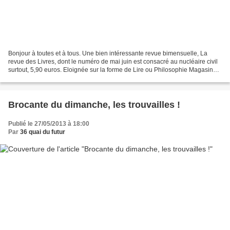
Bonjour à toutes et à tous. Une bien intéressante revue bimensuelle, La
revue des Livres, dont le numéro de mai juin est consacré au nucléaire civil
surtout, 5,90 euros. Eloignée sur la forme de Lire ou Philosophie Magasine,
dont la lecture n'est pas...
Brocante du dimanche, les trouvailles !
Publié le 27/05/2013 à 18:00
Par
36 quai du futur