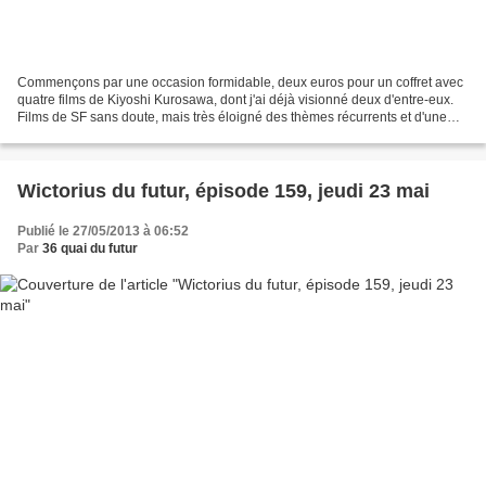
Commençons par une occasion formidable, deux euros pour un coffret avec
quatre films de Kiyoshi Kurosawa, dont j'ai déjà visionné deux d'entre-eux.
Films de SF sans doute, mais très éloigné des thèmes récurrents et d'une
narration classique. Un cinéaste...
Wictorius du futur, épisode 159, jeudi 23 mai
Publié le 27/05/2013 à 06:52
Par
36 quai du futur