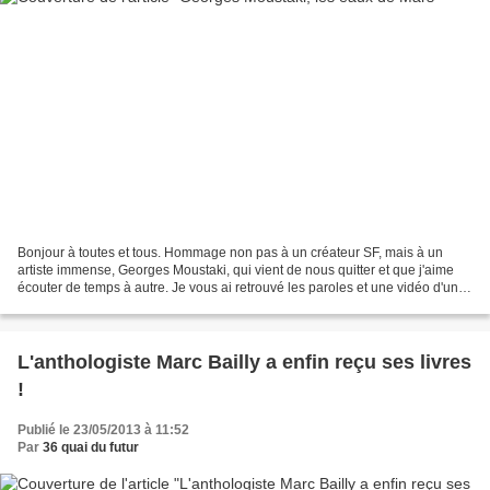
Bonjour à toutes et tous. Hommage non pas à un créateur SF, mais à un
artiste immense, Georges Moustaki, qui vient de nous quitter et que j'aime
écouter de temps à autre. Je vous ai retrouvé les paroles et une vidéo d'une
chanson, Les eaux de Mars, reprise...
L'anthologiste Marc Bailly a enfin reçu ses livres
!
Publié le 23/05/2013 à 11:52
Par
36 quai du futur