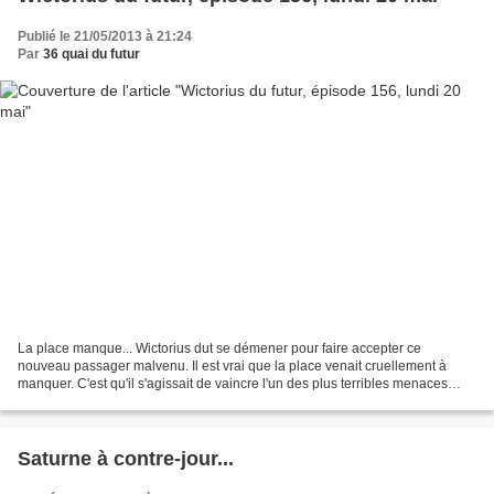
Publié le 21/05/2013 à 21:24
Par
36 quai du futur
La place manque... Wictorius dut se démener pour faire accepter ce
nouveau passager malvenu. Il est vrai que la place venait cruellement à
manquer. C'est qu'il s'agissait de vaincre l'un des plus terribles menaces
auxquelles le Brazil n'avait jamais eu...
Saturne à contre-jour...