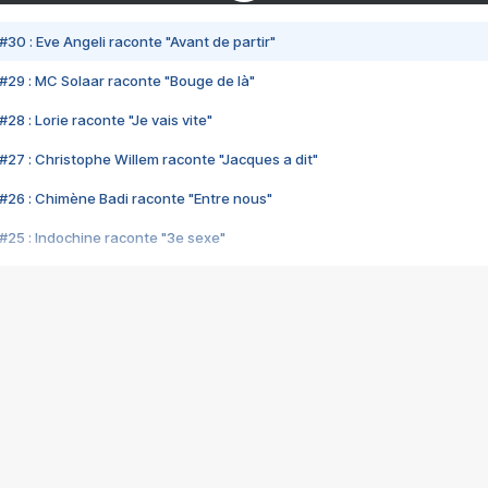
#30 : Eve Angeli raconte "Avant de partir"
#29 : MC Solaar raconte "Bouge de là"
28 : Lorie raconte "Je vais vite"
#27 : Christophe Willem raconte "Jacques a dit"
#26 : Chimène Badi raconte "Entre nous"
#25 : Indochine raconte "3e sexe"
#24 : Zaho raconte "C'est chelou"
#23 : Patrick Bruel raconte "Au café des délices"
#22 : Kyo raconte "Le chemin"
#21 : Nolwenn Leroy raconte "Cassé"
#20 : Patrick Hernandez raconte "Born to be alive"
#19 : Lorie raconte "Près de moi"