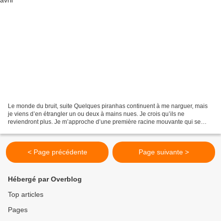
Le monde du bruit, suite Quelques piranhas continuent à me narguer, mais
je viens d’en étrangler un ou deux à mains nues. Je crois qu’ils ne
reviendront plus. Je m’approche d’une première racine mouvante qui se
dégage de la vase. Malgré sa relative lenteur,...
< Page précédente
Page suivante >
Hébergé par Overblog
Top articles
Pages