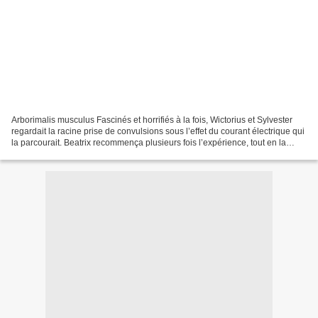
Arborimalis musculus Fascinés et horrifiés à la fois, Wictorius et Sylvester
regardait la racine prise de convulsions sous l’effet du courant électrique qui
la parcourait. Beatrix recommença plusieurs fois l’expérience, tout en la
filmant. - Senhores,...