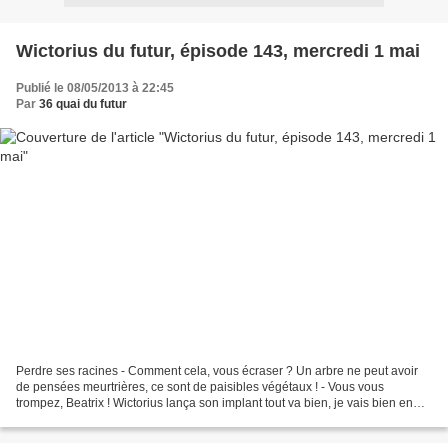
Wictorius du futur, épisode 143, mercredi 1 mai
Publié le 08/05/2013 à 22:45
Par
36 quai du futur
Perdre ses racines - Comment cela, vous écraser ? Un arbre ne peut avoir
de pensées meurtrières, ce sont de paisibles végétaux ! - Vous vous
trompez, Beatrix ! Wictorius lança son implant tout va bien, je vais bien en
urgence. Depuis quant osait-on s’en...