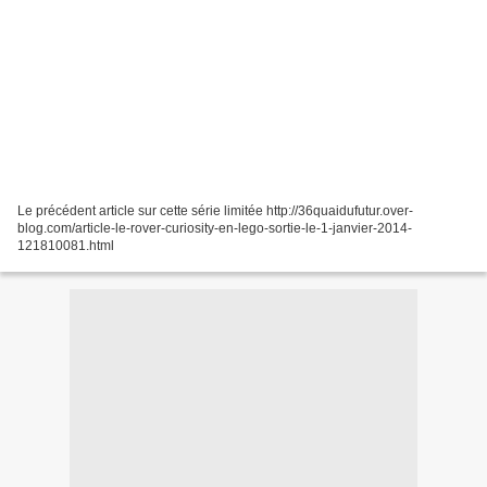
Le précédent article sur cette série limitée http://36quaidufutur.over-
blog.com/article-le-rover-curiosity-en-lego-sortie-le-1-janvier-2014-
121810081.html