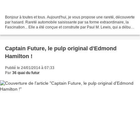
Bonjour à toutes et tous. Aujourd'hui, je vous propose une rareté, découverte
par hasard. Rareté automobile saisissante par sa forme extraordinaire, la
Fascination... Elle a été conçue et construite par Paul M. Lewis, qui a débuté
dans l'automobile dès...
Captain Future, le pulp original d'Edmond
Hamilton !
Publié le 24/01/2014 à 07:33
Par
36 quai du futur