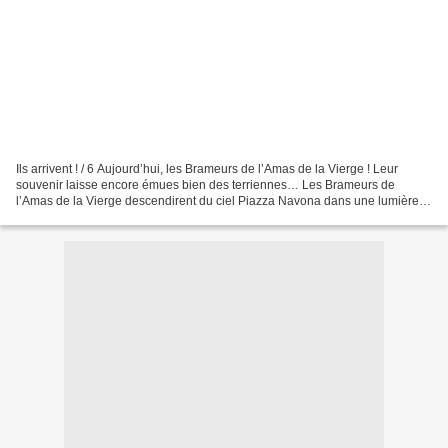
Ils arrivent ! / 6 Aujourd’hui, les Brameurs de l’Amas de la Vierge ! Leur
souvenir laisse encore émues bien des terriennes… Les Brameurs de
l’Amas de la Vierge descendirent du ciel Piazza Navona dans une lumière si
belle et une musique si douce et envoûtante...