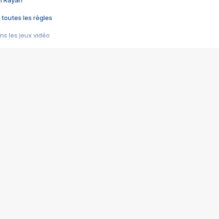
im Rayan
 toutes les règles
s les jeux vidéo
us choquant de Rockstar ? - Le scandale BULLY
e plus moche de Steam
du RÊVE tourne au CAUCHEMAR
pendant 8 heures
it… à tort
umiliés par un jeu vidéo
ire - Final Fantasy 8
ti un empire - Age of Empires
story DOFUS
tard, il crée l'un des pires jeux de tous les temps, MindsEye.