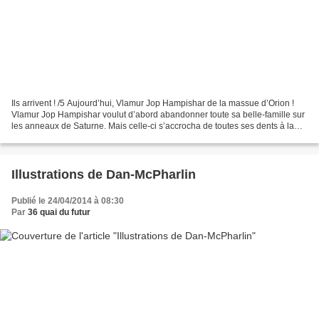
Ils arrivent ! /5 Aujourd’hui, Vlamur Jop Hampishar de la massue d’Orion !
Vlamur Jop Hampishar voulut d’abord abandonner toute sa belle-famille sur
les anneaux de Saturne. Mais celle-ci s’accrocha de toutes ses dents à la
carlingue de son vaisseau, et...
Illustrations de Dan-McPharlin
Publié le 24/04/2014 à 08:30
Par
36 quai du futur