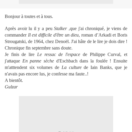
Bonjour à toutes et à tous.
Après avoir lu il y a peu
Stalker
,que j'ai chroniqué, je viens de
commander
Il est difficile d'être un dieu
, roman d’Arkadi et Boris
Strougatski, de 1964, chez Denoël. J'ai hâte de le lire je dois dire !
Chronique fin septembre sans doute.
Je finis de lire
Le ressac de l'espace
de Philippe Curval, et
j'attaque
En panne sèche
d'Eschbach dans la foulée ! Ensuite
m'atttendent six volumes de
La culture
de Iain Banks, que je
n'avais pas encore lus, je confesse ma faute..!
A bientôt.
Gulzar