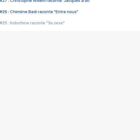
#27 : Christophe Willem raconte "Jacques a dit"
#26 : Chimène Badi raconte "Entre nous"
#25 : Indochine raconte "3e sexe"
#24 : Zaho raconte "C'est chelou"
#23 : Patrick Bruel raconte "Au café des délices"
#22 : Kyo raconte "Le chemin"
#21 : Nolwenn Leroy raconte "Cassé"
#20 : Patrick Hernandez raconte "Born to be alive"
#19 : Lorie raconte "Près de moi"
#18 : Michael Jones raconte "A nos actes manqués" (avec Jean-Jacque
#17 : Khaled raconte "Aïcha"
#16 : Corneille raconte "Parce qu'on vient de loin"
#15 : Indochine raconte "L'aventurier"