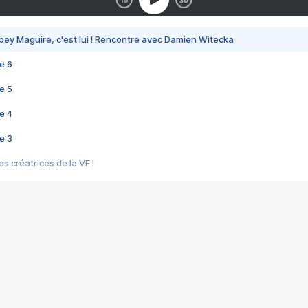
bey Maguire, c'est lui ! Rencontre avec Damien Witecka
e 6
e 5
e 4
e 3
s créatrices de la VF !
e 2
e 1
e Mektoub My Love arrive enfin ! Rencontre avec Shaïn Boumedine et Sal
i : après Toni en famille
elle réalise le bouleversant Dites lui que je l'aime