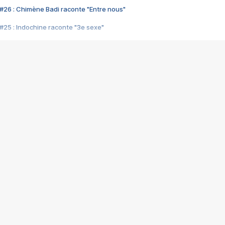
#26 : Chimène Badi raconte "Entre nous"
#25 : Indochine raconte "3e sexe"
#24 : Zaho raconte "C'est chelou"
#23 : Patrick Bruel raconte "Au café des délices"
#22 : Kyo raconte "Le chemin"
#21 : Nolwenn Leroy raconte "Cassé"
#20 : Patrick Hernandez raconte "Born to be alive"
#19 : Lorie raconte "Près de moi"
#18 : Michael Jones raconte "A nos actes manqués" (avec Jean-Jacque
#17 : Khaled raconte "Aïcha"
#16 : Corneille raconte "Parce qu'on vient de loin"
#15 : Indochine raconte "L'aventurier"