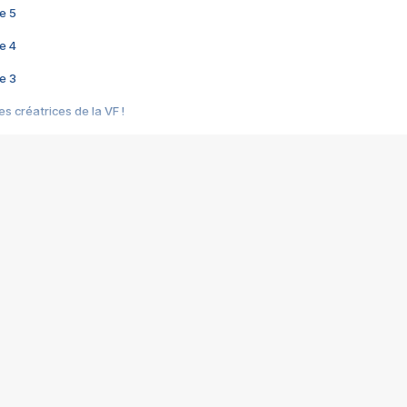
e 5
e 4
e 3
s créatrices de la VF !
e 2
e 1
e Mektoub My Love arrive enfin ! Rencontre avec Shaïn Boumedine et Sal
i : après Toni en famille
elle réalise le bouleversant Dites lui que je l'aime
ais ! Rencontre autour de Vie privée de Rebecca Zlotowski
 de Marguerite, Grave... Rencontre avec Ella Rumpf
 Les Rêveurs, un film intime sur la santé mentale
a avec un film sur le mouvement des Gilets jaunes