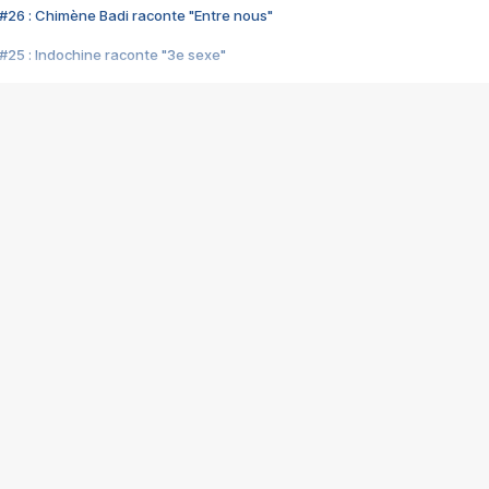
#26 : Chimène Badi raconte "Entre nous"
#25 : Indochine raconte "3e sexe"
#24 : Zaho raconte "C'est chelou"
#23 : Patrick Bruel raconte "Au café des délices"
#22 : Kyo raconte "Le chemin"
#21 : Nolwenn Leroy raconte "Cassé"
#20 : Patrick Hernandez raconte "Born to be alive"
#19 : Lorie raconte "Près de moi"
#18 : Michael Jones raconte "A nos actes manqués" (avec Jean-Jacque
#17 : Khaled raconte "Aïcha"
#16 : Corneille raconte "Parce qu'on vient de loin"
#15 : Indochine raconte "L'aventurier"
14 : Lorie raconte "Sur un air latino"