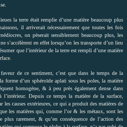
se.
lieues la terre était remplie d’une matière beaucoup plus
ssons, il arriverait nécessairement que toutes les fois
édiocres, on pèserait sensiblement beaucoup plus, les
ne s’accélèrent en effet lorsqu’on les transporte d’un lieu
sumer que l’intérieur de la terre est rempli d’une matière
rface.
faveur de ce sentiment, c’est que dans le temps de la
la forme d’un sphéroïde aplati sous les poles, la matière
nséquent homogène, & à peu près également dense dans
’à l’intérieur. Depuis ce temps la matière de la surface,
 les causes extérieures, ce qui a produit des matières de
 que les matières qui, comme l’or & les métaux, sont les
 le plus rarement, & qu’en conséquence de l’action des
matière qui compose le globe à la surface, n’a pas subi de