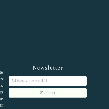
Newsletter
te
es
es
es
ue
ar