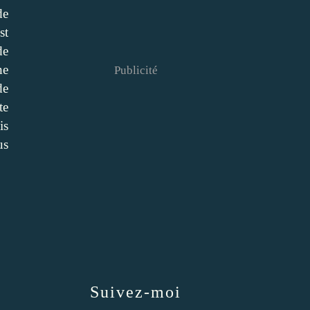
de
st
de
ne
Publicité
de
te
is
us
Suivez-moi