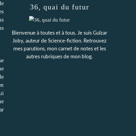
de
36, quai du futur
es
us
us
Bienvenue à toutes et à tous. Je suis Gulzar
Joby, auteur de Science-fiction. Retrouvez
mes parutions, mon carnet de notes et les
autres rubriques de mon blog.
se
ue
de
en
ui
ue
ar