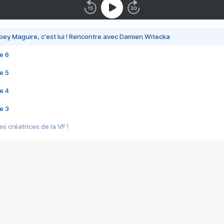
bey Maguire, c'est lui ! Rencontre avec Damien Witecka
e 6
e 5
e 4
e 3
s créatrices de la VF !
e 2
e 1
e Mektoub My Love arrive enfin ! Rencontre avec Shaïn Boumedine et Sal
i : après Toni en famille
elle réalise le bouleversant Dites lui que je l'aime