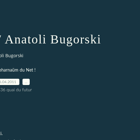
 Anatoli Bugorski
li Bugorski
pharnaüm du Net !
6.04.2011
…
 36 quai du futur
i.