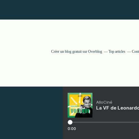
Créer un blog gratuit sur Overblog
Top articles
Cont
AlloCiné
La VF de Leonardo
0:00