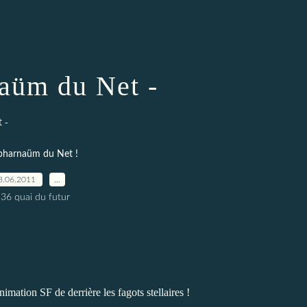
aüm du Net -
 -
pharnaüm du Net !
8.06.2011
…
 36 quai du futur
imation SF de derrière les fagots stellaires !