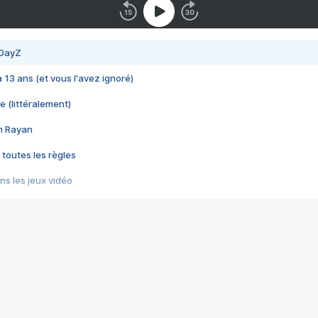
 DayZ
 a 13 ans (et vous l'avez ignoré)
e (littéralement)
im Rayan
 toutes les règles
s les jeux vidéo
us choquant de Rockstar ? - Le scandale BULLY
e plus moche de Steam
du RÊVE tourne au CAUCHEMAR
pendant 8 heures
it… à tort