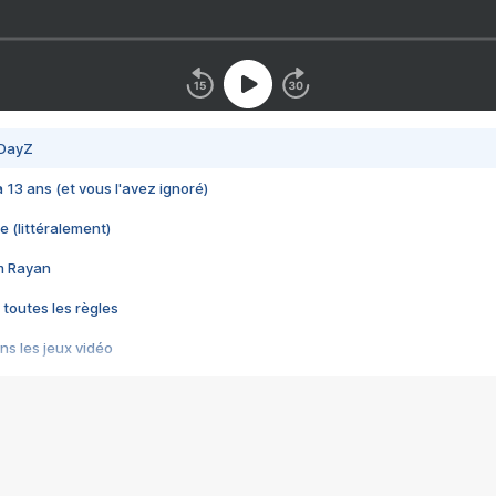
 DayZ
 a 13 ans (et vous l'avez ignoré)
e (littéralement)
im Rayan
 toutes les règles
s les jeux vidéo
us choquant de Rockstar ? - Le scandale BULLY
e plus moche de Steam
du RÊVE tourne au CAUCHEMAR