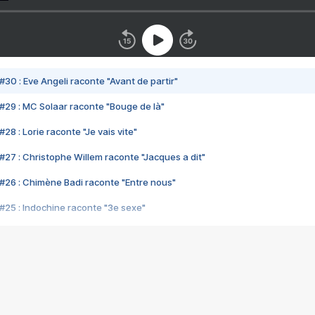
#30 : Eve Angeli raconte "Avant de partir"
#29 : MC Solaar raconte "Bouge de là"
28 : Lorie raconte "Je vais vite"
#27 : Christophe Willem raconte "Jacques a dit"
#26 : Chimène Badi raconte "Entre nous"
#25 : Indochine raconte "3e sexe"
#24 : Zaho raconte "C'est chelou"
#23 : Patrick Bruel raconte "Au café des délices"
#22 : Kyo raconte "Le chemin"
#21 : Nolwenn Leroy raconte "Cassé"