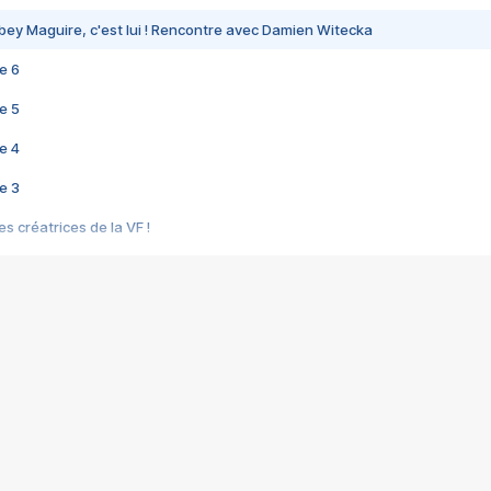
bey Maguire, c'est lui ! Rencontre avec Damien Witecka
e 6
e 5
e 4
e 3
s créatrices de la VF !
e 2
e 1
e Mektoub My Love arrive enfin ! Rencontre avec Shaïn Boumedine et Sal
i : après Toni en famille
elle réalise le bouleversant Dites lui que je l'aime
ais ! Rencontre autour de Vie privée de Rebecca Zlotowski