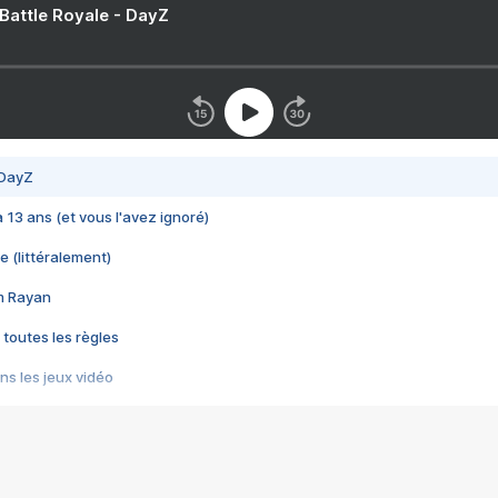
 Battle Royale - DayZ
 DayZ
 a 13 ans (et vous l'avez ignoré)
e (littéralement)
im Rayan
 toutes les règles
s les jeux vidéo
us choquant de Rockstar ? - Le scandale BULLY
e plus moche de Steam
du RÊVE tourne au CAUCHEMAR