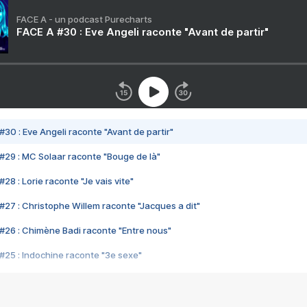
FACE A - un podcast Purecharts
FACE A #30 : Eve Angeli raconte "Avant de partir"
#30 : Eve Angeli raconte "Avant de partir"
#29 : MC Solaar raconte "Bouge de là"
28 : Lorie raconte "Je vais vite"
#27 : Christophe Willem raconte "Jacques a dit"
#26 : Chimène Badi raconte "Entre nous"
#25 : Indochine raconte "3e sexe"
#24 : Zaho raconte "C'est chelou"
#23 : Patrick Bruel raconte "Au café des délices"