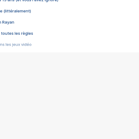
e (littéralement)
im Rayan
 toutes les règles
s les jeux vidéo
us choquant de Rockstar ? - Le scandale BULLY
e plus moche de Steam
du RÊVE tourne au CAUCHEMAR
pendant 8 heures
it… à tort
umiliés par un jeu vidéo
ire - Final Fantasy 8
ti un empire - Age of Empires