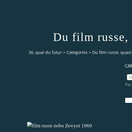
Du film russe, 
36, quai du futur
>
Categories
>
Du film russe, quasi
CA
0
Par
Neb