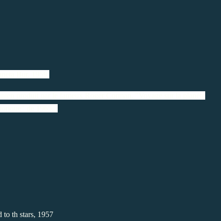
neta Bur, 1959.
-unien produit par le fameux Roger Corman, "Voyage sur la planète
torique" de 1965...
 to th stars, 1957