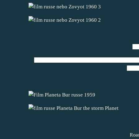
Pla
Film quasiment entièrement repris dans un film états
préhis
Road