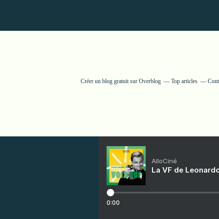
Créer un blog gratuit sur Overblog
Top articles
Cont
AlloCiné
La VF de Leonardo
0:00