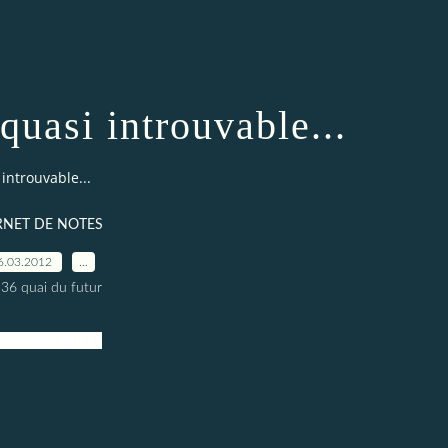
quasi introuvable...
 introuvable...
RNET DE NOTES
6.03.2012
…
 36 quai du futur
o Zovyot, 1960