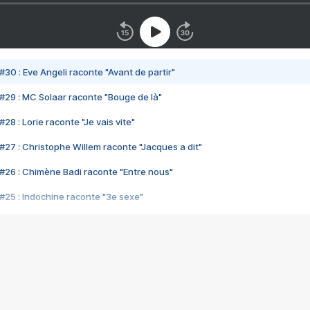
#30 : Eve Angeli raconte "Avant de partir"
#29 : MC Solaar raconte "Bouge de là"
28 : Lorie raconte "Je vais vite"
#27 : Christophe Willem raconte "Jacques a dit"
#26 : Chimène Badi raconte "Entre nous"
#25 : Indochine raconte "3e sexe"
#24 : Zaho raconte "C'est chelou"
#23 : Patrick Bruel raconte "Au café des délices"
#22 : Kyo raconte "Le chemin"
#21 : Nolwenn Leroy raconte "Cassé"