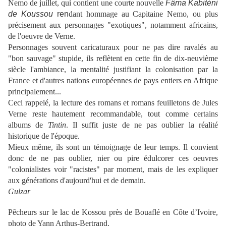
Nemo de juillet, qui contient une courte nouvelle
Fâma Kabiténi
de Koussou
ren
dant hommage au Capitaine Nemo, ou plus
précisement aux personnages "exotiques", notamment africains,
de l'oeuvre de Verne.
Personnages souvent caricaturaux pour ne pas dire ravalés au
"bon sauvage" stupide, ils reflètent en cette fin de dix-neuvième
siècle l'ambiance, la mentalité justifiant la colonisation par la
France et d'autres nations européennes de pays entiers en Afrique
principalement...
Ceci rappelé, la lecture des romans et romans feuilletons de Jules
Verne reste hautement recommandable, tout comme certains
albums de
Tintin
. Il suffit juste de ne pas oublier la réalité
historique de l'époque.
Mieux même, ils sont un témoignage de leur temps. Il convient
donc de ne pas oublier, nier ou pire édulcorer ces oeuvres
"colonialistes voir "racistes" par moment, mais de les expliquer
aux générations d'aujourd'hui et de demain.
Gulzar
Pêcheurs sur le lac de Kossou près de Bouaflé en Côte d’Ivoire,
photo de Yann Arthus-Bertrand.