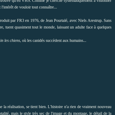
ai trouvé qu'en VHS. Comme je cherche systématiquement à visionner
l'intérêt de vouloir tout connaître...
produit par FR3 en 1976, de Jean Pourtalé, avec Niels Arestrup. Sans
ère, tuent quasiment tout le monde, laissant un adulte face à quelques
n les chiens
, où les canidés succèdent aux humains...
e la réalisation, se
tient bien. L'histoire n'a rien de vraiment nouveau
lité, mais le style très sec de l'image et du montage, le détail de la