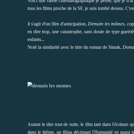
Voici une rareté cinématographique je pense, que je n'
tous les films proche de la SF, je suis tombé dessus. C'est 
il s'agit d'un film d'anticipation,
Demain les mômes
, co
en dire trop, une catastrophe, sans doute de type guerri
enfants...
Noté la similarité avec le titre du roman de Simak,
Demai
Autant le dire tout de suite, le film tant dans l'écriture qu
dans le thème, un fléau décimant l'Humanité en quasi tota