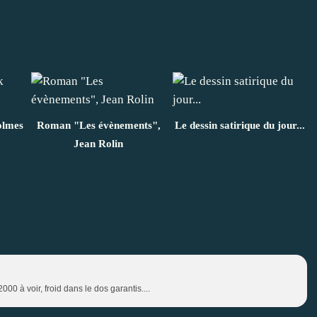
olmes
Roman "Les évènements",
Le dessin satirique du jour...
Jean Rolin
 à voir, froid dans le dos garantis....