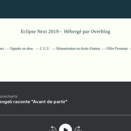
Eclipse Next 2019 - Hébergé par
Overblog
act
Signaler un abus
C.G.U.
Rémunération en droits d'auteur
Offre Premium
Purecharts
ngeli raconte "Avant de partir"