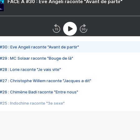
FACE A #30 : Eve Angeli raconte "Avant de partir"
#30 : Eve Angeli raconte "Avant de partir"
#29 : MC Solaar raconte "Bouge de là"
28 : Lorie raconte "Je vais vite"
#27 : Christophe Willem raconte "Jacques a dit"
#26 : Chimène Badi raconte "Entre nous"
#25 : Indochine raconte "3e sexe"
#24 : Zaho raconte "C'est chelou"
#23 : Patrick Bruel raconte "Au café des délices"
#22 : Kyo raconte "Le chemin"