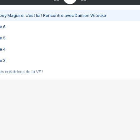
bey Maguire, c'est lui ! Rencontre avec Damien Witecka
e 6
e 5
e 4
e 3
s créatrices de la VF !
e 2
e 1
e Mektoub My Love arrive enfin ! Rencontre avec Shaïn Boumedine et Sal
i : après Toni en famille
elle réalise le bouleversant Dites lui que je l'aime
ais ! Rencontre autour de Vie privée de Rebecca Zlotowski