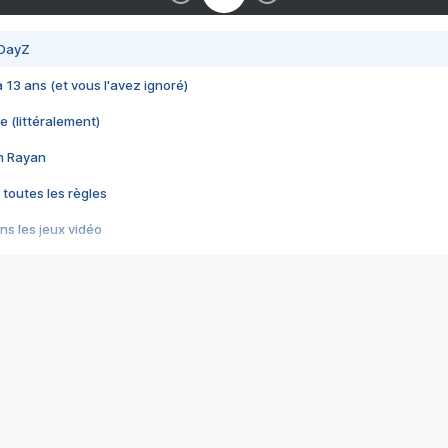
 DayZ
 a 13 ans (et vous l'avez ignoré)
e (littéralement)
im Rayan
 toutes les règles
s les jeux vidéo
us choquant de Rockstar ? - Le scandale BULLY
e plus moche de Steam
du RÊVE tourne au CAUCHEMAR
pendant 8 heures
it… à tort
umiliés par un jeu vidéo