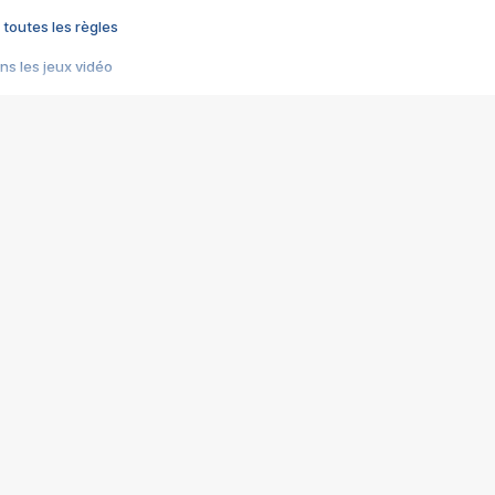
 toutes les règles
s les jeux vidéo
us choquant de Rockstar ? - Le scandale BULLY
e plus moche de Steam
du RÊVE tourne au CAUCHEMAR
pendant 8 heures
it… à tort
umiliés par un jeu vidéo
ire - Final Fantasy 8
ti un empire - Age of Empires
story DOFUS
tard, il crée l'un des pires jeux de tous les temps, MindsEye.