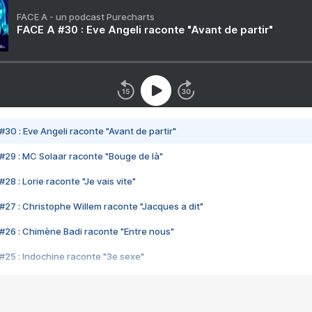
FACE A - un podcast Purecharts
FACE A #30 : Eve Angeli raconte "Avant de partir"
#30 : Eve Angeli raconte "Avant de partir"
#29 : MC Solaar raconte "Bouge de là"
28 : Lorie raconte "Je vais vite"
#27 : Christophe Willem raconte "Jacques a dit"
#26 : Chimène Badi raconte "Entre nous"
#25 : Indochine raconte "3e sexe"
#24 : Zaho raconte "C'est chelou"
#23 : Patrick Bruel raconte "Au café des délices"