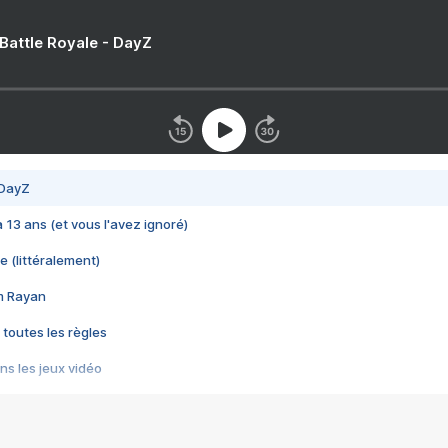
 Battle Royale - DayZ
 DayZ
 a 13 ans (et vous l'avez ignoré)
e (littéralement)
im Rayan
 toutes les règles
s les jeux vidéo
us choquant de Rockstar ? - Le scandale BULLY
e plus moche de Steam