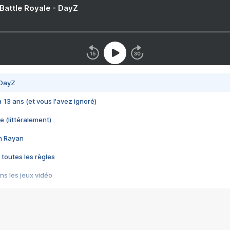
 Battle Royale - DayZ
 DayZ
 a 13 ans (et vous l'avez ignoré)
e (littéralement)
im Rayan
 toutes les règles
s les jeux vidéo
us choquant de Rockstar ? - Le scandale BULLY
e plus moche de Steam