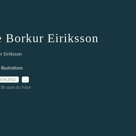
de Borkur Eiriksson
ur Eiriksson
Illustrations
3.04.2012
…
 36 quai du futur