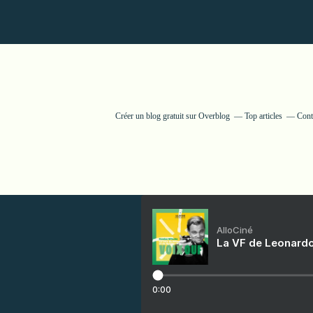
Créer un blog gratuit sur Overblog
Top articles
Cont
AlloCiné
La VF de Leonardo
0:00