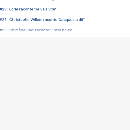
28 : Lorie raconte "Je vais vite"
#27 : Christophe Willem raconte "Jacques a dit"
#26 : Chimène Badi raconte "Entre nous"
#25 : Indochine raconte "3e sexe"
#24 : Zaho raconte "C'est chelou"
#23 : Patrick Bruel raconte "Au café des délices"
#22 : Kyo raconte "Le chemin"
#21 : Nolwenn Leroy raconte "Cassé"
#20 : Patrick Hernandez raconte "Born to be alive"
#19 : Lorie raconte "Près de moi"
#18 : Michael Jones raconte "A nos actes manqués" (avec Jean-Jacque
#17 : Khaled raconte "Aïcha"