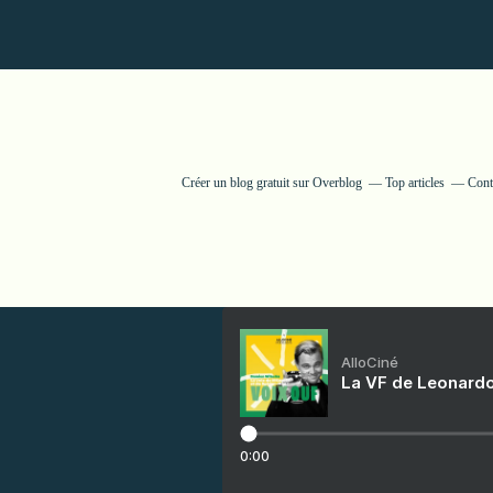
Créer un blog gratuit sur Overblog
Top articles
Cont
AlloCiné
La VF de Leonardo
0:00