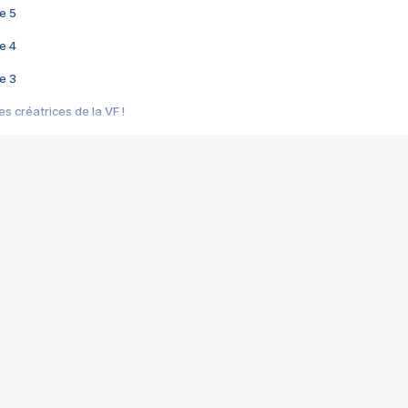
e 5
e 4
e 3
s créatrices de la VF !
e 2
e 1
e Mektoub My Love arrive enfin ! Rencontre avec Shaïn Boumedine et Sal
i : après Toni en famille
elle réalise le bouleversant Dites lui que je l'aime
ais ! Rencontre autour de Vie privée de Rebecca Zlotowski
 de Marguerite, Grave... Rencontre avec Ella Rumpf
 Les Rêveurs, un film intime sur la santé mentale
a avec un film sur le mouvement des Gilets jaunes