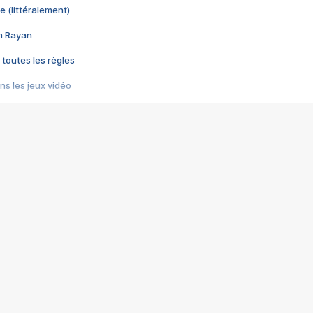
e (littéralement)
im Rayan
 toutes les règles
s les jeux vidéo
us choquant de Rockstar ? - Le scandale BULLY
e plus moche de Steam
du RÊVE tourne au CAUCHEMAR
pendant 8 heures
it… à tort
umiliés par un jeu vidéo
ire - Final Fantasy 8
ti un empire - Age of Empires
story DOFUS