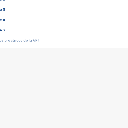
e 5
e 4
e 3
s créatrices de la VF !
e 2
e 1
e Mektoub My Love arrive enfin ! Rencontre avec Shaïn Boumedine et Sal
i : après Toni en famille
elle réalise le bouleversant Dites lui que je l'aime
ais ! Rencontre autour de Vie privée de Rebecca Zlotowski
 de Marguerite, Grave... Rencontre avec Ella Rumpf
 Les Rêveurs, un film intime sur la santé mentale