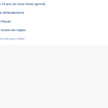
 a 13 ans (et vous l'avez ignoré)
e (littéralement)
im Rayan
 toutes les règles
s les jeux vidéo
us choquant de Rockstar ? - Le scandale BULLY
e plus moche de Steam
du RÊVE tourne au CAUCHEMAR
pendant 8 heures
it… à tort
umiliés par un jeu vidéo
ire - Final Fantasy 8