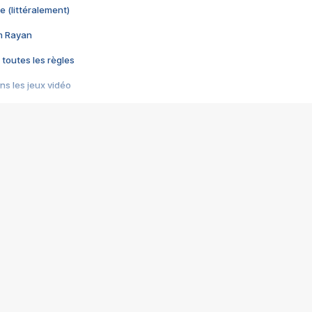
e (littéralement)
im Rayan
 toutes les règles
s les jeux vidéo
us choquant de Rockstar ? - Le scandale BULLY
e plus moche de Steam
du RÊVE tourne au CAUCHEMAR
pendant 8 heures
it… à tort
umiliés par un jeu vidéo
ire - Final Fantasy 8
ti un empire - Age of Empires
story DOFUS