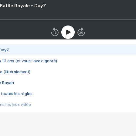
 Battle Royale - DayZ
 DayZ
 a 13 ans (et vous l'avez ignoré)
e (littéralement)
im Rayan
 toutes les règles
s les jeux vidéo
us choquant de Rockstar ? - Le scandale BULLY
e plus moche de Steam