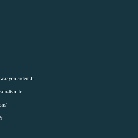
ww.rayon-ardent.fr
-du-livre.fr
com/
fr