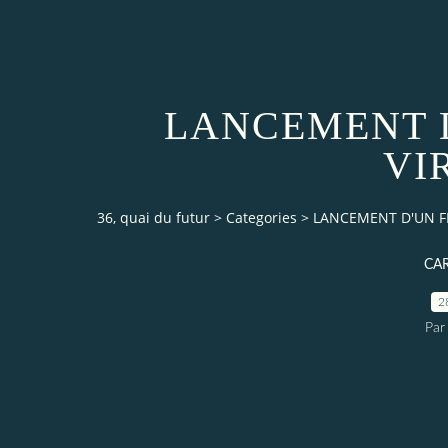
LANCEMENT D
VI
36, quai du futur
>
Categories
>
LANCEMENT D'UN FES
CA
2
Par