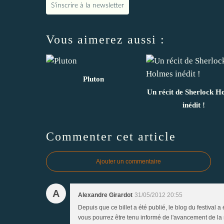
S'inscrire à la newsletter
Vous aimerez aussi :
Pluton
Un récit de Sherlock H
inédit !
Commenter cet article
Ajouter un commentaire
A
Alexandre Girardot
31/05/2012 20:55
Depuis que ce billet a été publié, le blog du festival a
vous pourrez être tenu informé de l'avancement de la m