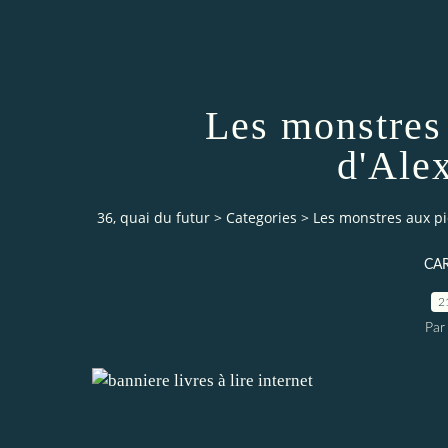
Les monstres 
d'Ale
36, quai du futur
>
Categories
>
Les monstres aux pi
CA
2
Par