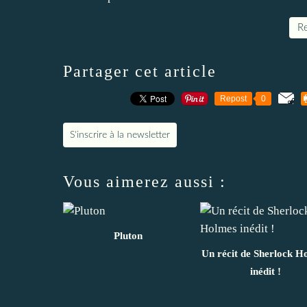
Re
Partager cet article
Repost
0
S'inscrire à la newsletter
Vous aimerez aussi :
Pluton
Un récit de Sherlock H
inédit !