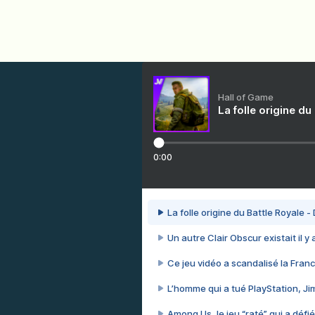
Hall of Game
La folle origine du
0:00
La folle origine du Battle Royale -
Un autre Clair Obscur existait il y
Ce jeu vidéo a scandalisé la Franc
L’homme qui a tué PlayStation, J
Among Us, le jeu “raté” qui a défié