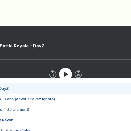
 Battle Royale - DayZ
 DayZ
 a 13 ans (et vous l'avez ignoré)
e (littéralement)
im Rayan
 toutes les règles