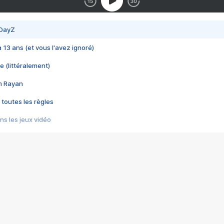
 DayZ
 a 13 ans (et vous l'avez ignoré)
e (littéralement)
im Rayan
 toutes les règles
s les jeux vidéo
us choquant de Rockstar ? - Le scandale BULLY
e plus moche de Steam
du RÊVE tourne au CAUCHEMAR
pendant 8 heures
it… à tort