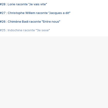
28 : Lorie raconte "Je vais vite"
#27 : Christophe Willem raconte "Jacques a dit"
#26 : Chimène Badi raconte "Entre nous"
#25 : Indochine raconte "3e sexe"
#24 : Zaho raconte "C'est chelou"
#23 : Patrick Bruel raconte "Au café des délices"
#22 : Kyo raconte "Le chemin"
#21 : Nolwenn Leroy raconte "Cassé"
#20 : Patrick Hernandez raconte "Born to be alive"
#19 : Lorie raconte "Près de moi"
#18 : Michael Jones raconte "A nos actes manqués" (avec Jean-Jacque
#17 : Khaled raconte "Aïcha"