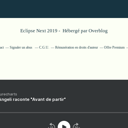
Eclipse Next 2019 - Hébergé par
Overblog
act
Signaler un abus
C.G.U.
Rémunération en droits d'auteur
Offre Premium
Purecharts
ngeli raconte "Avant de partir"